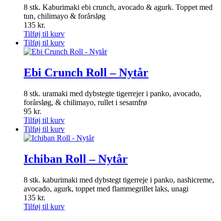
8 stk. Kaburimaki ebi crunch, avocado & agurk. Toppet med
tun, chilimayo & forårsløg
135
kr.
Tilføj til kurv
Tilføj til kurv
Ebi Crunch Roll – Nytår
8 stk. uramaki med dybstegte tigerrejer i panko, avocado,
forårsløg, & chilimayo, rullet i sesamfrø
95
kr.
Tilføj til kurv
Tilføj til kurv
Ichiban Roll – Nytår
8 stk. kaburimaki med dybstegt tigerreje i panko, nashicreme,
avocado, agurk, toppet med flammegrillet laks, unagi
135
kr.
Tilføj til kurv