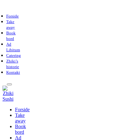
Forside
Take
away
Book
bord
Ad
Libitum
Catering
Zhiki’s
historie
Kontakt
Forside
Take
away
Book
bord
Ad