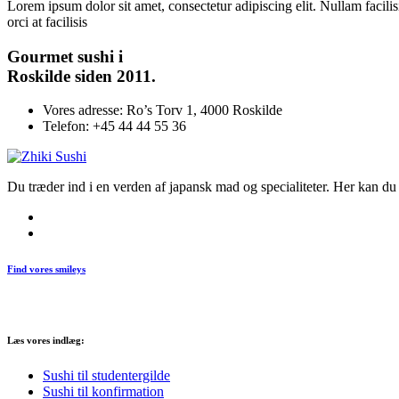
Lorem ipsum dolor sit amet, consectetur adipiscing elit. Nullam facilis
orci at facilisis
Gourmet
sushi i
Roskilde siden 2011.
Vores adresse:
Ro’s Torv 1, 4000 Roskilde
Telefon:
+45 44 44 55 36
Du træder ind i en verden af japansk mad og specialiteter. Her kan du n
Find vores smileys
Læs vores indlæg:
Sushi til studentergilde
Sushi til konfirmation