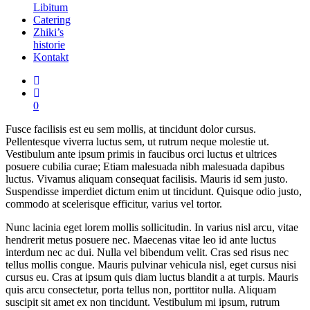
Libitum
Catering
Zhiki’s
historie
Kontakt
0
Fusce facilisis est eu sem mollis, at tincidunt dolor cursus.
Pellentesque viverra luctus sem, ut rutrum neque molestie ut.
Vestibulum ante ipsum primis in faucibus orci luctus et ultrices
posuere cubilia curae; Etiam malesuada nibh malesuada dapibus
luctus. Vivamus aliquam consequat facilisis. Mauris id sem justo.
Suspendisse imperdiet dictum enim ut tincidunt. Quisque odio justo,
commodo at scelerisque efficitur, varius vel tortor.
Nunc lacinia eget lorem mollis sollicitudin. In varius nisl arcu, vitae
hendrerit metus posuere nec. Maecenas vitae leo id ante luctus
interdum nec ac dui. Nulla vel bibendum velit. Cras sed risus nec
tellus mollis congue. Mauris pulvinar vehicula nisl, eget cursus nisi
cursus eu. Cras at ipsum quis diam luctus blandit a at turpis. Mauris
quis arcu consectetur, porta tellus non, porttitor nulla. Aliquam
suscipit sit amet ex non tincidunt. Vestibulum mi ipsum, rutrum