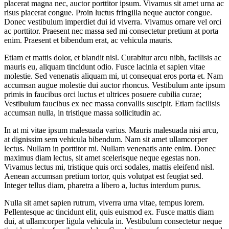
placerat magna nec, auctor porttitor ipsum. Vivamus sit amet urna ac
risus placerat congue. Proin luctus fringilla neque auctor congue.
Donec vestibulum imperdiet dui id viverra. Vivamus ornare vel orci
ac porttitor. Praesent nec massa sed mi consectetur pretium at porta
enim. Praesent et bibendum erat, ac vehicula mauris.
Etiam et mattis dolor, et blandit nisl. Curabitur arcu nibh, facilisis ac
mauris eu, aliquam tincidunt odio. Fusce lacinia et sapien vitae
molestie. Sed venenatis aliquam mi, ut consequat eros porta et. Nam
accumsan augue molestie dui auctor rhoncus. Vestibulum ante ipsum
primis in faucibus orci luctus et ultrices posuere cubilia curae;
Vestibulum faucibus ex nec massa convallis suscipit. Etiam facilisis
accumsan nulla, in tristique massa sollicitudin ac.
In at mi vitae ipsum malesuada varius. Mauris malesuada nisi arcu,
at dignissim sem vehicula bibendum. Nam sit amet ullamcorper
lectus. Nullam in porttitor mi. Nullam venenatis ante enim. Donec
maximus diam lectus, sit amet scelerisque neque egestas non.
Vivamus lectus mi, tristique quis orci sodales, mattis eleifend nisl.
Aenean accumsan pretium tortor, quis volutpat est feugiat sed.
Integer tellus diam, pharetra a libero a, luctus interdum purus.
Nulla sit amet sapien rutrum, viverra urna vitae, tempus lorem.
Pellentesque ac tincidunt elit, quis euismod ex. Fusce mattis diam
dui, at ullamcorper ligula vehicula in. Vestibulum consectetur neque