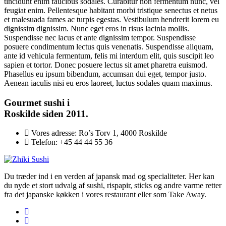
tincidunt enim faucibus sodales. Curabitur non fermentum nunc, vel
feugiat enim. Pellentesque habitant morbi tristique senectus et netus
et malesuada fames ac turpis egestas. Vestibulum hendrerit lorem eu
dignissim dignissim. Nunc eget eros in risus lacinia mollis.
Suspendisse nec lacus et ante dignissim tempor. Suspendisse
posuere condimentum lectus quis venenatis. Suspendisse aliquam,
ante id vehicula fermentum, felis mi interdum elit, quis suscipit leo
sapien et tortor. Donec posuere lectus sit amet pharetra euismod.
Phasellus eu ipsum bibendum, accumsan dui eget, tempor justo.
Aenean iaculis nisi eu eros laoreet, luctus sodales quam maximus.
Gourmet
sushi i
Roskilde siden 2011.
Vores adresse:
Ro’s Torv 1, 4000 Roskilde
Telefon:
+45 44 44 55 36
Du træder ind i en verden af japansk mad og specialiteter. Her kan
du nyde et stort udvalg af sushi, rispapir, sticks og andre varme retter
fra det japanske køkken i vores restaurant eller som Take Away.