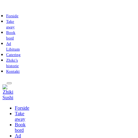
Forside
Take
away
Book
bord
Ad
Libitum
Catering
Zhiki’s
historie
Kontakt
Forside
Take
away
Book
bord
Ad