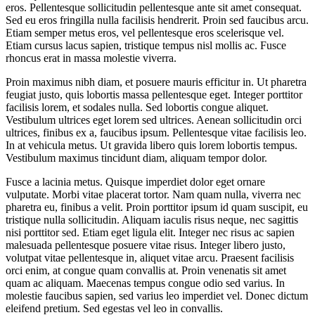
eros. Pellentesque sollicitudin pellentesque ante sit amet consequat.
Sed eu eros fringilla nulla facilisis hendrerit. Proin sed faucibus arcu.
Etiam semper metus eros, vel pellentesque eros scelerisque vel.
Etiam cursus lacus sapien, tristique tempus nisl mollis ac. Fusce
rhoncus erat in massa molestie viverra.
Proin maximus nibh diam, et posuere mauris efficitur in. Ut pharetra
feugiat justo, quis lobortis massa pellentesque eget. Integer porttitor
facilisis lorem, et sodales nulla. Sed lobortis congue aliquet.
Vestibulum ultrices eget lorem sed ultrices. Aenean sollicitudin orci
ultrices, finibus ex a, faucibus ipsum. Pellentesque vitae facilisis leo.
In at vehicula metus. Ut gravida libero quis lorem lobortis tempus.
Vestibulum maximus tincidunt diam, aliquam tempor dolor.
Fusce a lacinia metus. Quisque imperdiet dolor eget ornare
vulputate. Morbi vitae placerat tortor. Nam quam nulla, viverra nec
pharetra eu, finibus a velit. Proin porttitor ipsum id quam suscipit, eu
tristique nulla sollicitudin. Aliquam iaculis risus neque, nec sagittis
nisi porttitor sed. Etiam eget ligula elit. Integer nec risus ac sapien
malesuada pellentesque posuere vitae risus. Integer libero justo,
volutpat vitae pellentesque in, aliquet vitae arcu. Praesent facilisis
orci enim, at congue quam convallis at. Proin venenatis sit amet
quam ac aliquam. Maecenas tempus congue odio sed varius. In
molestie faucibus sapien, sed varius leo imperdiet vel. Donec dictum
eleifend pretium. Sed egestas vel leo in convallis.