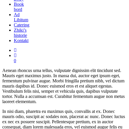
Book
bord
Ad
Libitum
Catering
Zhiki’s
historie
Kontakt
0
Aenean rhoncus urna tellus, vulputate dignissim elit tincidunt sed.
Mauris eget maximus justo. In massa dui, auctor eget ipsum eget,
fermentum pulvinar augue. Morbi fringilla pretium nibh, vel dictum
mauris dapibus id. Donec euismod eros et est aliquet egestas.
Vestibulum felis nisi, semper et vehicula quis, dapibus vulputate
tortor. Nulla a accumsan est. Curabitur fermentum augue non metus
laoreet elementum.
In nisi diam, pharetra eu maximus quis, convallis at ex. Donec
mauris odio, suscipit ac sodales non, placerat ac nunc. Donec luctus
ex nec ex posuere suscipit. Pellentesque pretium, ex in auctor
consequat, diam lorem malesuada eros, vel euismod augue felis eu