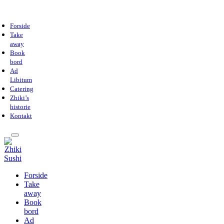
Forside
Take
away
Book
bord
Ad
Libitum
Catering
Zhiki’s
historie
Kontakt
Forside
Take
away
Book
bord
Ad