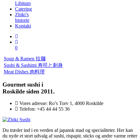
Libitum
Catering
Zhiki’s
historie
Kontakt
0
Soup & Ramen
拉麺
Sushi & Sashimi
寿司と刺身
Meat Dishes
肉料理
Gourmet
sushi i
Roskilde siden 2011.
Vores adresse:
Ro’s Torv 1, 4000 Roskilde
Telefon:
+45 44 44 55 36
Du træder ind i en verden af japansk mad og specialiteter. Her kan
du nyde et stort udvalg af sushi, rispapir, sticks og andre varme retter