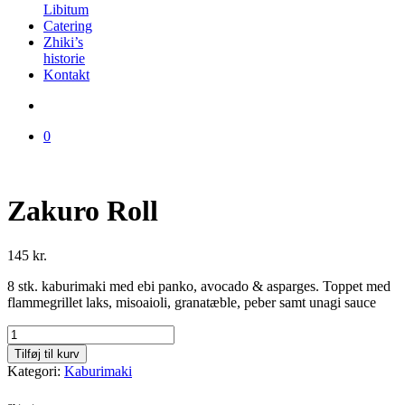
Libitum
Catering
Zhiki’s
historie
Kontakt
0
Zakuro Roll
145
kr.
8 stk. kaburimaki med ebi panko, avocado & asparges. Toppet med
flammegrillet laks, misoaioli, granatæble, peber samt unagi sauce
Zakuro
Roll
Tilføj til kurv
antal
Kategori:
Kaburimaki