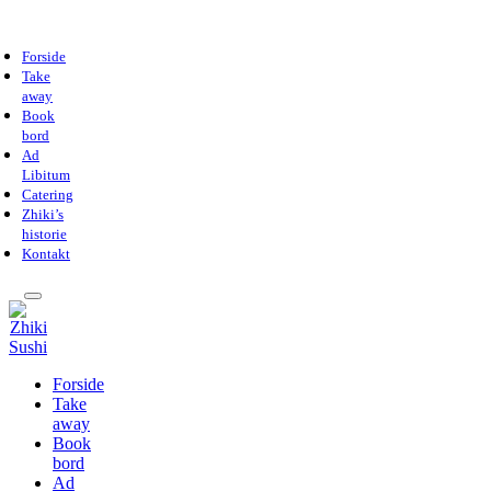
Forside
Take
away
Book
bord
Ad
Libitum
Catering
Zhiki’s
historie
Kontakt
Forside
Take
away
Book
bord
Ad