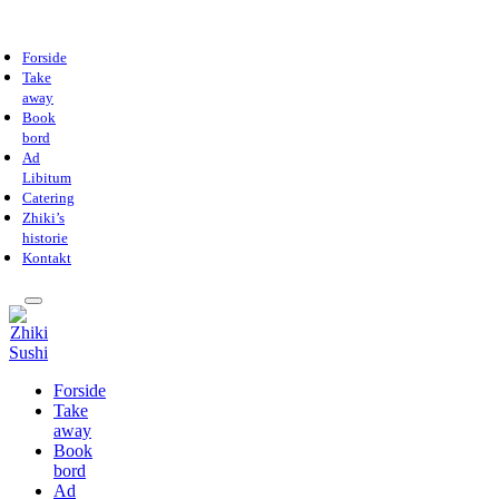
Forside
Take
away
Book
bord
Ad
Libitum
Catering
Zhiki’s
historie
Kontakt
Forside
Take
away
Book
bord
Ad