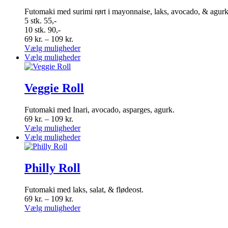
kan
Mulighederne
Futomaki med surimi rørt i mayonnaise, laks, avocado, & agur
vælges
kan
5 stk. 55,-
på
vælges
10 stk. 90,-
varesiden
på
Prisinterval:
69
kr.
–
109
kr.
varesiden
69 kr.
Dette
Vælg muligheder
til
vare
Dette
Vælg muligheder
109 kr.
har
vare
flere
har
varianter.
flere
Veggie Roll
Mulighederne
varianter.
kan
Mulighederne
Futomaki med Inari, avocado, asparges, agurk.
vælges
kan
Prisinterval:
69
kr.
–
109
kr.
på
vælges
69 kr.
Dette
Vælg muligheder
varesiden
på
til
vare
Dette
Vælg muligheder
varesiden
109 kr.
har
vare
flere
har
varianter.
flere
Philly Roll
Mulighederne
varianter.
kan
Mulighederne
Futomaki med laks, salat, & flødeost.
vælges
kan
Prisinterval:
69
kr.
–
109
kr.
på
vælges
69 kr.
Dette
Vælg muligheder
varesiden
på
til
vare
varesiden
109 kr.
har