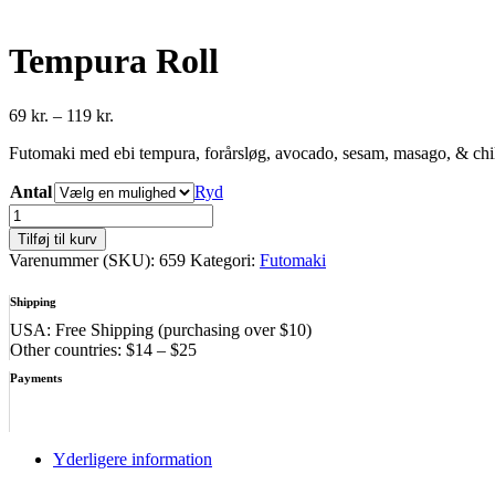
Tempura Roll
Prisinterval:
69
kr.
–
119
kr.
69 kr.
Futomaki med ebi tempura, forårsløg, avocado, sesam, masago, & ch
til
119 kr.
Antal
Ryd
Tempura
Roll
Tilføj til kurv
antal
Varenummer (SKU):
659
Kategori:
Futomaki
Shipping
USA: Free Shipping (purchasing over $10)
Other countries: $14 – $25
Payments
Yderligere information