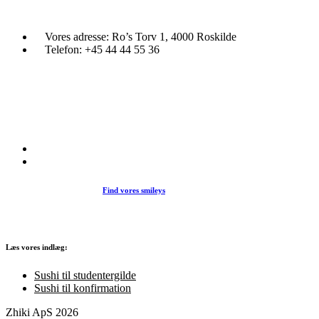
flere
varianter.
Mulighederne
Vores adresse:
Ro’s Torv 1, 4000 Roskilde
kan
Telefon:
+45 44 44 55 36
vælges
på
varesiden
Du træder ind i en verden af japansk mad og specialiteter. Her kan d
et stort udvalg af sushi, rispapir, sticks og andre varme retter fra det j
køkken i vores restaurant eller som Take Away.
Find vores smileys
Læs vores indlæg:
Sushi til studentergilde
Sushi til konfirmation
Zhiki ApS 2026