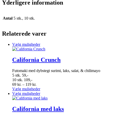
Yderligere information
Antal
5 stk., 10 stk.
Relaterede varer
Dette
Vælg muligheder
vare
har
flere
California Crunch
varianter.
Mulighederne
Futomaki med dybstegt surimi, laks, salat, & chilimayo
kan
5 stk. 59,-
vælges
10 stk. 109,-
på
Prisinterval:
69
kr.
–
119
kr.
varesiden
69 kr.
Dette
Vælg muligheder
til
vare
Dette
Vælg muligheder
119 kr.
har
vare
flere
har
varianter.
flere
California med laks
Mulighederne
varianter.