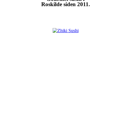
Roskilde siden 2011.
u nyde
apanske