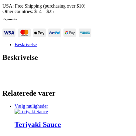
USA: Free Shipping (purchasing over $10)
Other countries: $14 – $25
Payments
Beskrivelse
Beskrivelse
Relaterede varer
Dette
Vælg muligheder
vare
har
flere
Teriyaki Sauce
varianter.
Mulighederne