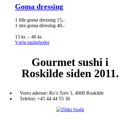
flere
Goma dressing
varianter.
Mulighederne
1 lille goma dressing 15,-
kan
1 stor goma dressing 40,-
vælges
på
Prisinterval:
15
kr.
–
40
kr.
varesiden
15 kr.
Dette
Vælg muligheder
til
vare
40 kr.
har
Gourmet
sushi i
flere
varianter.
Roskilde siden 2011.
Mulighederne
kan
vælges
på
varesiden
Vores adresse:
Ro’s Torv 1, 4000 Roskilde
Telefon:
+45 44 44 55 36
Du træder ind i en verden af japansk mad og specialiteter. Her kan d
et stort udvalg af sushi, rispapir, sticks og andre varme retter fra det j
køkken i vores restaurant eller som Take Away.