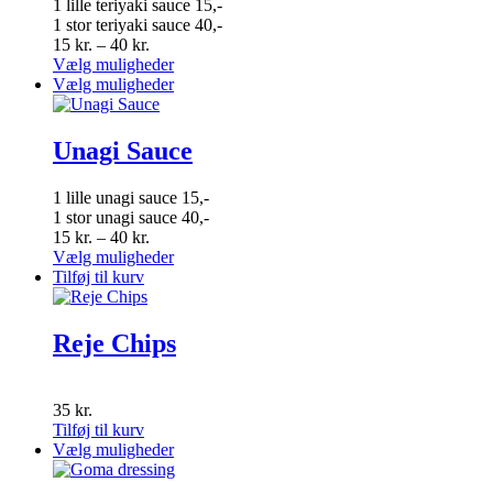
1 lille teriyaki sauce 15,-
kan
1 stor teriyaki sauce 40,-
vælges
Prisinterval:
15
kr.
–
40
kr.
på
15 kr.
Dette
Vælg muligheder
varesiden
til
vare
Dette
Vælg muligheder
40 kr.
har
vare
flere
har
varianter.
flere
Unagi Sauce
Mulighederne
varianter.
kan
Mulighederne
1 lille unagi sauce 15,-
vælges
kan
1 stor unagi sauce 40,-
på
vælges
Prisinterval:
15
kr.
–
40
kr.
varesiden
på
15 kr.
Dette
Vælg muligheder
varesiden
til
vare
Tilføj til kurv
40 kr.
har
flere
varianter.
Reje Chips
Mulighederne
kan
vælges
35
kr.
på
Tilføj til kurv
varesiden
Dette
Vælg muligheder
vare
har