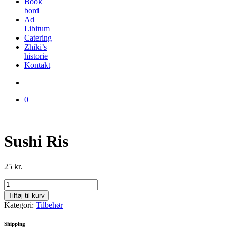
Book
bord
Ad
Libitum
Catering
Zhiki’s
historie
Kontakt
0
Sushi Ris
25
kr.
Sushi
Ris
Tilføj til kurv
antal
Kategori:
Tilbehør
Shipping