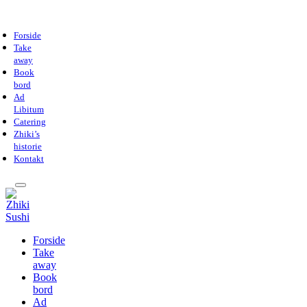
Forside
Take
away
Book
bord
Ad
Libitum
Catering
Zhiki’s
historie
Kontakt
Forside
Take
away
Book
bord
Ad