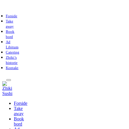
Forside
Take
away
Book
bord
Ad
Libitum
Catering
Zhiki’s
historie
Kontakt
Forside
Take
away
Book
bord