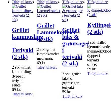
Tilføj til kurv
Tilføj til kurv
Tilføj til kurv
Tilføj til kurv
Kyllinge
Grillet
Grillet
Grillet
(2 stk)
Lammekottelet
kammusling
laks &
(2 stk)
2 stk. grillet
–
grøntsager
hjemmelavede
Teriyaki
i
2 stk. grillet
kyllingekødbol
lammekottelet
dyppet i
(2 stk)
teriyaki
med smør.
teriyaki
(2 stk)
69
kr.
sauce.
2 stk. grillet
Tilføj til kurv
59
kr.
kammusling
Tilføj til kurv
2 stk. grillet
dyppet i
laks &
teriyaki
grøntsager i
sauce.
teriyaki
69
kr.
59
kr.
Tilføj til kurv
Tilføj til kurv