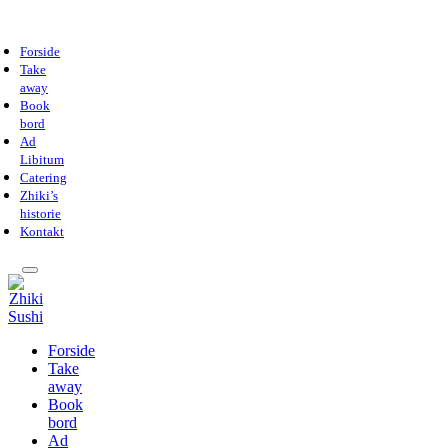
Forside
Take
away
Book
bord
Ad
Libitum
Catering
Zhiki’s
historie
Kontakt
Forside
Take
away
Book
bord
Ad