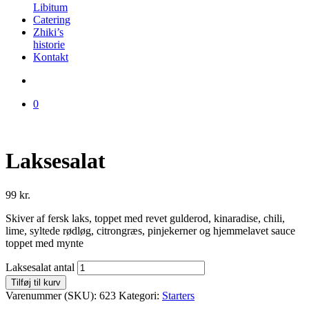
Libitum
Catering
Zhiki’s
historie
Kontakt
0
Laksesalat
99
kr.
Skiver af fersk laks, toppet med revet gulderod, kinaradise, chili,
lime, syltede rødløg, citrongræs, pinjekerner og hjemmelavet sauce
toppet med mynte
Laksesalat antal
Tilføj til kurv
Varenummer (SKU):
623
Kategori:
Starters