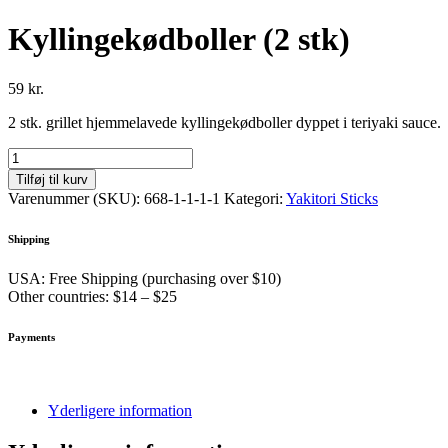
Kyllingekødboller (2 stk)
59
kr.
2 stk. grillet hjemmelavede kyllingekødboller dyppet i teriyaki sauce.
Kyllingekødboller
(2
Tilføj til kurv
stk)
Varenummer (SKU):
668-1-1-1-1
Kategori:
Yakitori Sticks
antal
Shipping
USA: Free Shipping (purchasing over $10)
Other countries: $14 – $25
Payments
Yderligere information