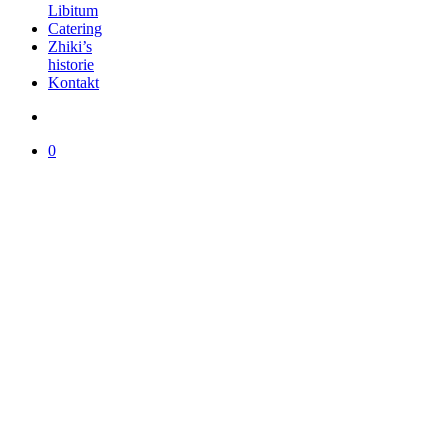
Libitum
Catering
Zhiki’s
historie
Kontakt
0