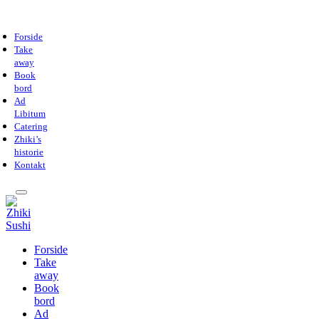
Forside
Take
away
Book
bord
Ad
Libitum
Catering
Zhiki’s
historie
Kontakt
Forside
Take
away
Book
bord
Ad