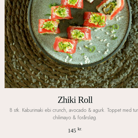
Zhiki Roll
8 stk. Kaburimaki ebi crunch, avocado & agurk. Toppet med tu
chilimayo & forårsløg.
kr.
145