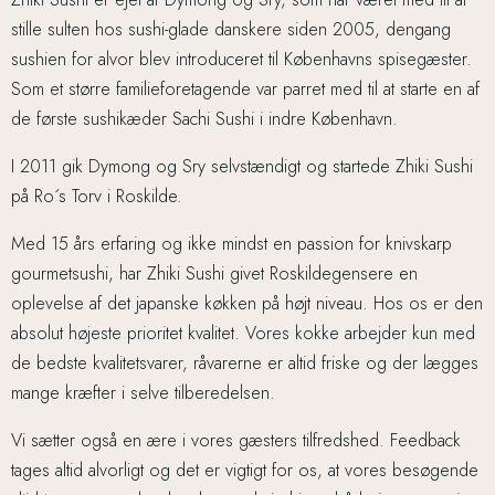
stille sulten hos sushi-glade danskere siden 2005, dengang
sushien for alvor blev introduceret til Københavns spisegæster.
Som et større familieforetagende var parret med til at starte en af
de første sushikæder Sachi Sushi i indre København.
I 2011 gik Dymong og Sry selvstændigt og startede Zhiki Sushi
på Ro´s Torv i Roskilde.
Med 15 års erfaring og ikke mindst en passion for knivskarp
gourmetsushi, har Zhiki Sushi givet Roskildegensere en
oplevelse af det japanske køkken på højt niveau. Hos os er den
absolut højeste prioritet kvalitet. Vores kokke arbejder kun med
de bedste kvalitetsvarer, råvarerne er altid friske og der lægges
mange kræfter i selve tilberedelsen.
Vi sætter også en ære i vores gæsters tilfredshed. Feedback
tages altid alvorligt og det er vigtigt for os, at vores besøgende