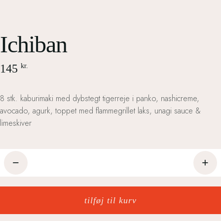
Ichiban
145
kr.
8 stk. kaburimaki med dybstegt tigerreje i panko, nashicreme,
avocado, agurk, toppet med flammegrillet laks, unagi sauce &
limeskiver
Ichiban
antal
tilføj til kurv