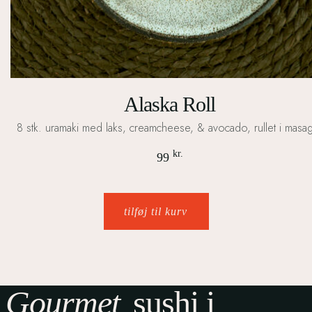
Alaska Roll
8 stk. uramaki med laks, creamcheese, & avocado, rullet i masa
kr.
99
tilføj til kurv
Gourmet
sushi i