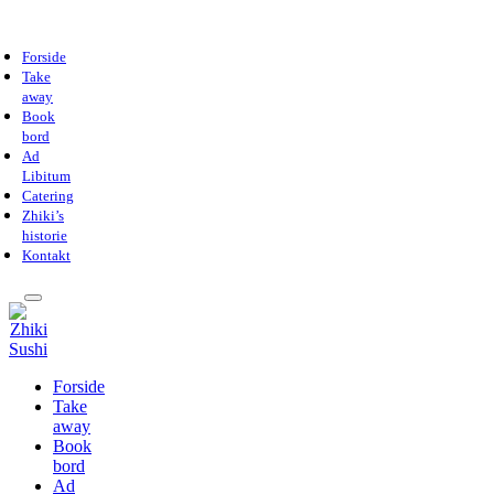
Forside
Take
away
Book
bord
Ad
Libitum
Catering
Zhiki’s
historie
Kontakt
Forside
Take
away
Book
bord
Ad