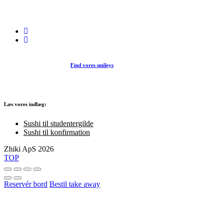
et stort udvalg af sushi, rispapir, sticks og andre varme retter fra det j
køkken i vores restaurant eller som Take Away.
Find vores smileys
Læs vores indlæg:
Sushi til studentergilde
Sushi til konfirmation
Zhiki ApS 2026
TOP
Reservér bord
Bestil take away