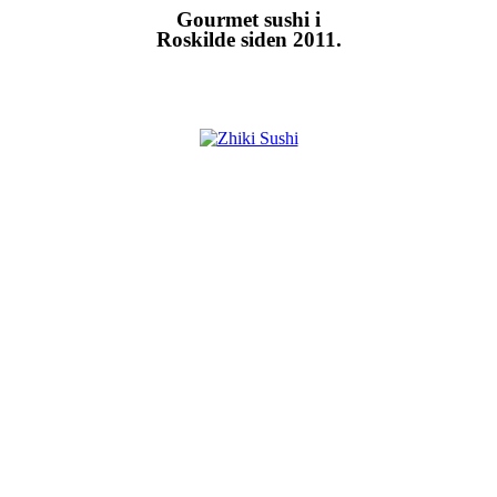
Gourmet
sushi i
Roskilde siden 2011.
u nyde
apanske