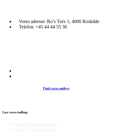
Vores adresse:
Ro’s Torv 1, 4000 Roskilde
Telefon:
+45 44 44 55 36
Du træder ind i en verden af japansk mad og specialiteter. Her kan d
et stort udvalg af sushi, rispapir, sticks og andre varme retter fra det j
køkken i vores restaurant eller som Take Away.
Find vores smileys
Læs vores indlæg:
Sushi til studentergilde
Sushi til konfirmation