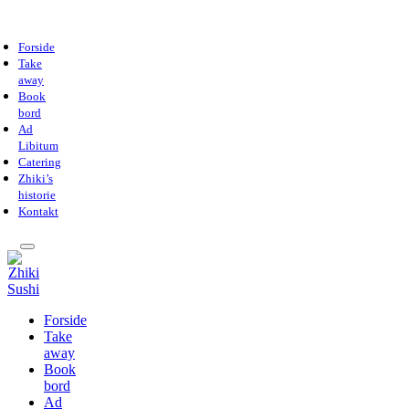
Forside
Take
away
Book
bord
Ad
Libitum
Catering
Zhiki’s
historie
Kontakt
Forside
Take
away
Book
bord
Ad