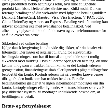
gives produktets beløb naturligvis retur, hvis ikke et lignende
produkt kan friste. Dette aftales direkte med Zhiki sushi. Du kan
foretage betalinger på din web-ordre med følgende betalingsmidler:
Dankort, MasterCard, Maestro, Visa, Visa Electron, V PAY, JCB,
China UnionPay og American Express. Betaling ved afhentning kan
udover kontanter ske med ovenstående betalingskort. Ved
afhentning oplyser du blot dit fulde navn og evt. telefonnummer for
at få udleveret din ordre.
Sikkerhed ved online betaling
Ifølge dansk lovgivning kan du vide dig sikker, når du betaler via
Internettet. Der ligger et regelsæt til grund for elektroniske
betalingsløsninger, som har til formål at opretholde størst mulig
sikkerhed mod misbrug. Hvis du derfor opdager en betaling, du ikke
kender til og som er trukket fra din konto, er det kortudstederens
(pengeinstitut, finansieringsselskab eller lignende) pligt at tilbageføre
beløbet til din konto. Kortudstederen må så bagefter kræve penge
tilbage fra den butik som har trukket beløbet. For alle
betalingsformer gælder at vi ingen informationer modtager om din
konto, kortoplysninger eller lignende. Alle transaktioner sker via E-
pay sikkerhedssystem. Vi modtager udelukkende besked om, at
bestillingen er betalt.
Retur- og fortrydelsesret