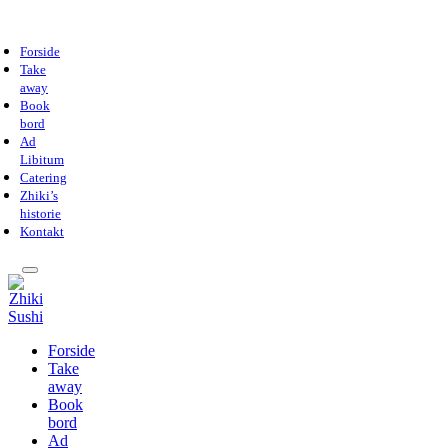
Forside
Take
away
Book
bord
Ad
Libitum
Catering
Zhiki’s
historie
Kontakt
Forside
Take
away
Book
bord
Ad