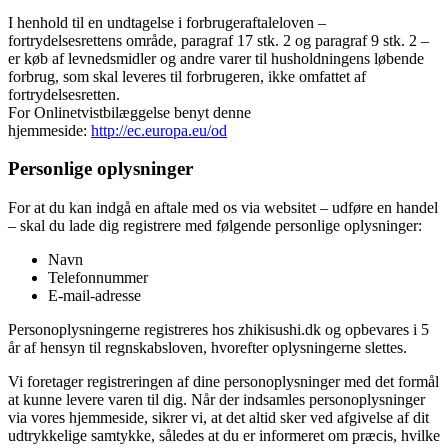
I henhold til en undtagelse i forbrugeraftaleloven –
fortrydelsesrettens område, paragraf 17 stk. 2 og paragraf 9 stk. 2 –
er køb af levnedsmidler og andre varer til husholdningens løbende
forbrug, som skal leveres til forbrugeren, ikke omfattet af
fortrydelsesretten.
For Onlinetvistbilæggelse benyt denne
hjemmeside:
http://ec.europa.eu/od
Personlige oplysninger
For at du kan indgå en aftale med os via websitet – udføre en handel
– skal du lade dig registrere med følgende personlige oplysninger:
Navn
Telefonnummer
E-mail-adresse
Personoplysningerne registreres hos zhikisushi.dk og opbevares i 5
år af hensyn til regnskabsloven, hvorefter oplysningerne slettes.
Vi foretager registreringen af dine personoplysninger med det formål
at kunne levere varen til dig. Når der indsamles personoplysninger
via vores hjemmeside, sikrer vi, at det altid sker ved afgivelse af dit
udtrykkelige samtykke, således at du er informeret om præcis, hvilke