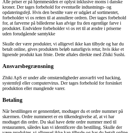
Alle priser er på hjemmesiden er oplyst inklusive moms i danske
kroner. Der tages forbehold for eventuelle indtastnings- og
opdateringsfejl. Hvis den bestilte vare er udgået af sortimentet,
forbeholder vi os retten til at annullere ordren. Der tages forbehold
for, at farverne på billederne kan afvige fra den egentlige farve i
produktet. Endvidere forbeholder vi os ret til at ændre i priserne
uden forudgående samtykke
Skulle der være produkter, vi alligevel ikke kan tilbyde og har du
betalt online, gives produktets beløb naturligvis retur, hvis ikke et
lignende produkt kan friste. Dette aftales direkte med Zhiki Sushi.
Ansvarsbegrænsning
Zhiki ApS er under alle omstændigheder ansvarfri ved hacking,
systemfejl eller computervirus. Der tages forbehold for forsinket
produktion eller manglende varer.
Betaling
Når bestillingen er gennemført, modtager du et ordre nummer på
skærmen. Ordre nummeret er en tilkendegivelse af, at vi har
modtaget din ordre. Du skal have dette ordre nummer med til
restauranten, således kan vi identificere din bestilling. Skulle der
være produkter, vi alligevel ikke kan tilbyde og har du betalt online,