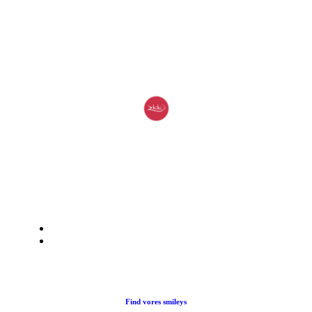
Du træder ind i en verden af japansk mad og specialiteter.
Her kan du nyde et stort udvalg af sushi, rispapir, sticks og
andre varme retter fra det japanske køkken i vores restaurant
eller som Take Away.
Find vores smileys