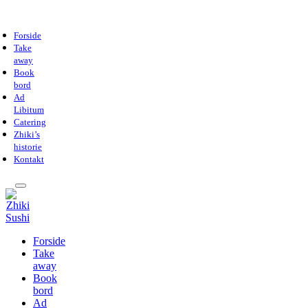
Forside
Take
away
Book
bord
Ad
Libitum
Catering
Zhiki’s
historie
Kontakt
Forside
Take
away
Book
bord
Ad